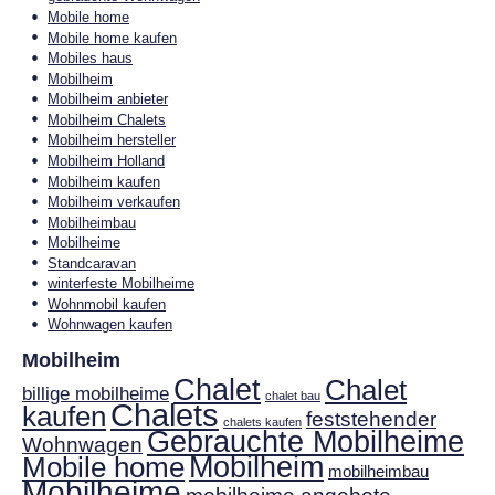
Mobile home
Mobile home kaufen
Mobiles haus
Mobilheim
Mobilheim anbieter
Mobilheim Chalets
Mobilheim hersteller
Mobilheim Holland
Mobilheim kaufen
Mobilheim verkaufen
Mobilheimbau
Mobilheime
Standcaravan
winterfeste Mobilheime
Wohnmobil kaufen
Wohnwagen kaufen
Mobilheim
Chalet
Chalet
billige mobilheime
chalet bau
Chalets
kaufen
feststehender
chalets kaufen
Gebrauchte Mobilheime
Wohnwagen
Mobilheim
Mobile home
mobilheimbau
Mobilheime