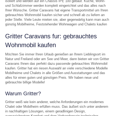
isoliert und werden auf ein Chassis IPE 100 gebaut. Küche, Wohn-
und Schlafzimmer werden komplett eingerichtet und das alles nach
Ihrer Wünsche. Gritter Caravans hat eigene Transportmittel um Ihren
gebrauchtes Wohnmobil kaufen sicher und schnell ab zu liefern an
jeder Stelle. Viele Leute mieten sie, aber gegenwärtig kann man auch
günstig Mobilheime, Feststehender Wohnwagen und Chalets kaufen
Gritter Caravans fur: gebrauchtes
Wohnmobil kaufen
Möchten Sie immer Ihren Urlaub genießen an Ihrem Lieblingsort im
Natur und Freiland oder am See und Meer, dann bieten wir von Gritter
Caravans Ihnen das perfekt dazu passende gebrauchtes Wohnmobil
kaufen. Gritter hat ein riesen Auswahl an viele verschiedene Modelle
Mobilheime und Chalets in alle Größen und Ausstattungen und das
alles für einen guten und günstigen Preis. Wir haben neue und
gebrauchte billige Modelle!
Warum Gritter?
Gritter weiß wie kein anderer, welche Anforderungen ein modernes
Chalet oder Mobilheim erfüllen muss. Das äußert sich unter anderem
in nachhaltigen Lösungen, einem geradlinigen Design,
augezeichnetem Komfort und dem Vorhandensein technischer