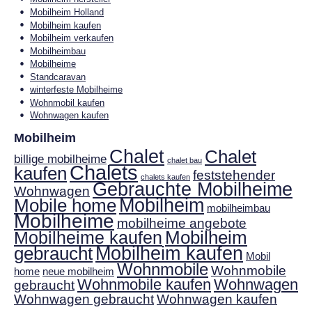
Mobilheim Holland
Mobilheim kaufen
Mobilheim verkaufen
Mobilheimbau
Mobilheime
Standcaravan
winterfeste Mobilheime
Wohnmobil kaufen
Wohnwagen kaufen
Mobilheim
Chalet
Chalet
billige mobilheime
chalet bau
Chalets
kaufen
feststehender
chalets kaufen
Gebrauchte Mobilheime
Wohnwagen
Mobilheim
Mobile home
mobilheimbau
Mobilheime
mobilheime angebote
Mobilheim
Mobilheime kaufen
gebraucht
Mobilheim kaufen
Mobil
Wohnmobile
Wohnmobile
home
neue mobilheim
Wohnmobile kaufen
Wohnwagen
gebraucht
Wohnwagen gebraucht
Wohnwagen kaufen