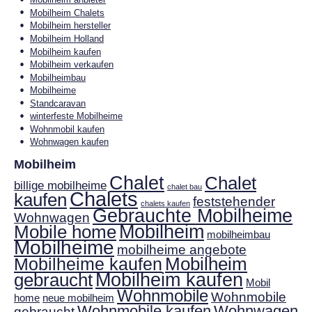
Mobilheim Chalets
Mobilheim hersteller
Mobilheim Holland
Mobilheim kaufen
Mobilheim verkaufen
Mobilheimbau
Mobilheime
Standcaravan
winterfeste Mobilheime
Wohnmobil kaufen
Wohnwagen kaufen
Mobilheim
Chalet
Chalet
billige mobilheime
chalet bau
Chalets
kaufen
feststehender
chalets kaufen
Gebrauchte Mobilheime
Wohnwagen
Mobilheim
Mobile home
mobilheimbau
Mobilheime
mobilheime angebote
Mobilheim
Mobilheime kaufen
gebraucht
Mobilheim kaufen
Mobil
Wohnmobile
Wohnmobile
home
neue mobilheim
Wohnmobile kaufen
Wohnwagen
gebraucht