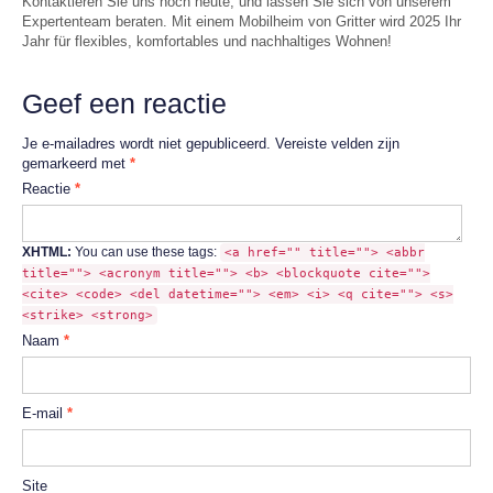
Kontaktieren Sie uns noch heute, und lassen Sie sich von unserem
Expertenteam beraten. Mit einem Mobilheim von Gritter wird 2025 Ihr
Jahr für flexibles, komfortables und nachhaltiges Wohnen!
Geef een reactie
Je e-mailadres wordt niet gepubliceerd.
Vereiste velden zijn
gemarkeerd met
*
Reactie
*
XHTML:
You can use these tags:
<a href="" title=""> <abbr
title=""> <acronym title=""> <b> <blockquote cite="">
<cite> <code> <del datetime=""> <em> <i> <q cite=""> <s>
<strike> <strong>
Naam
*
E-mail
*
Site