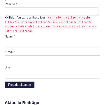
Reactie
*
XHTML:
You can use these tags:
<a href="" title=""> <abbr
title=""> <acronym title=""> <b> <blockquote cite="">
<cite> <code> <del datetime=""> <em> <i> <q cite=""> <s>
<strike> <strong>
Naam
*
E-mail
*
Site
Aktuelle Beiträge