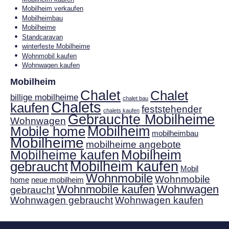
Mobilheim verkaufen
Mobilheimbau
Mobilheime
Standcaravan
winterfeste Mobilheime
Wohnmobil kaufen
Wohnwagen kaufen
Mobilheim
Chalet
Chalet
billige mobilheime
chalet bau
Chalets
kaufen
feststehender
chalets kaufen
Gebrauchte Mobilheime
Wohnwagen
Mobilheim
Mobile home
mobilheimbau
Mobilheime
mobilheime angebote
Mobilheim
Mobilheime kaufen
gebraucht
Mobilheim kaufen
Mobil
Wohnmobile
Wohnmobile
home
neue mobilheim
Wohnmobile kaufen
Wohnwagen
gebraucht
Wohnwagen gebraucht
Wohnwagen kaufen