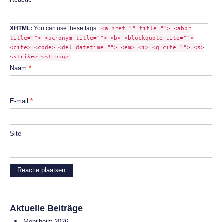
XHTML:
You can use these tags:
<a href="" title=""> <abbr
title=""> <acronym title=""> <b> <blockquote cite="">
<cite> <code> <del datetime=""> <em> <i> <q cite=""> <s>
<strike> <strong>
Naam
*
E-mail
*
Site
Aktuelle Beiträge
Mobilheim 2026