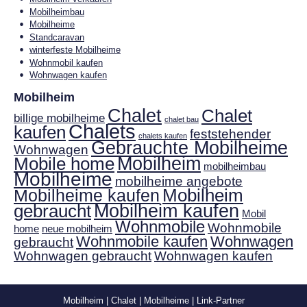
Mobilheimbau
Mobilheime
Standcaravan
winterfeste Mobilheime
Wohnmobil kaufen
Wohnwagen kaufen
Mobilheim
Chalet
Chalet
billige mobilheime
chalet bau
Chalets
kaufen
feststehender
chalets kaufen
Gebrauchte Mobilheime
Wohnwagen
Mobilheim
Mobile home
mobilheimbau
Mobilheime
mobilheime angebote
Mobilheim
Mobilheime kaufen
gebraucht
Mobilheim kaufen
Mobil
Wohnmobile
Wohnmobile
home
neue mobilheim
Wohnmobile kaufen
Wohnwagen
gebraucht
Wohnwagen gebraucht
Wohnwagen kaufen
Mobilheim
|
Chalet
|
Mobilheime
|
Link-Partner