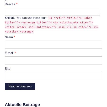
Reactie
*
XHTML:
You can use these tags:
<a href="" title=""> <abbr
title=""> <acronym title=""> <b> <blockquote cite="">
<cite> <code> <del datetime=""> <em> <i> <q cite=""> <s>
<strike> <strong>
Naam
*
E-mail
*
Site
Aktuelle Beiträge