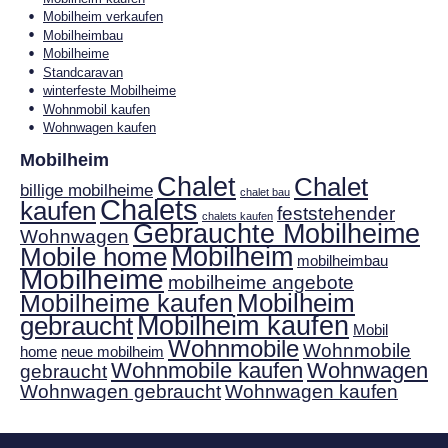
Mobilheim verkaufen
Mobilheimbau
Mobilheime
Standcaravan
winterfeste Mobilheime
Wohnmobil kaufen
Wohnwagen kaufen
Mobilheim
Chalet
Chalet
billige mobilheime
chalet bau
Chalets
kaufen
feststehender
chalets kaufen
Gebrauchte Mobilheime
Wohnwagen
Mobilheim
Mobile home
mobilheimbau
Mobilheime
mobilheime angebote
Mobilheim
Mobilheime kaufen
gebraucht
Mobilheim kaufen
Mobil
Wohnmobile
Wohnmobile
home
neue mobilheim
Wohnmobile kaufen
Wohnwagen
gebraucht
Wohnwagen gebraucht
Wohnwagen kaufen