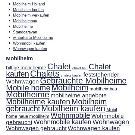
Mobilheim Holland
Mobilheim kaufen
Mobilheim verkaufen
Mobilheimbau
Mobilheime
Standcaravan
winterfeste Mobilheime
Wohnmobil kaufen
Wohnwagen kaufen
Mobilheim
Chalet
Chalet
billige mobilheime
chalet bau
Chalets
kaufen
feststehender
chalets kaufen
Gebrauchte Mobilheime
Wohnwagen
Mobilheim
Mobile home
mobilheimbau
Mobilheime
mobilheime angebote
Mobilheim
Mobilheime kaufen
gebraucht
Mobilheim kaufen
Mobil
Wohnmobile
Wohnmobile
home
neue mobilheim
Wohnmobile kaufen
Wohnwagen
gebraucht
Wohnwagen gebraucht
Wohnwagen kaufen