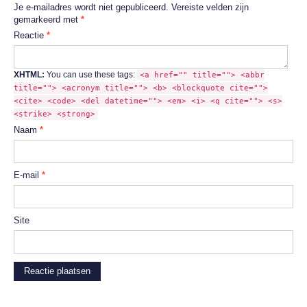
Je e-mailadres wordt niet gepubliceerd.
Vereiste velden zijn
gemarkeerd met
*
Reactie
*
XHTML:
You can use these tags:
<a href="" title=""> <abbr
title=""> <acronym title=""> <b> <blockquote cite="">
<cite> <code> <del datetime=""> <em> <i> <q cite=""> <s>
<strike> <strong>
Naam
*
E-mail
*
Site