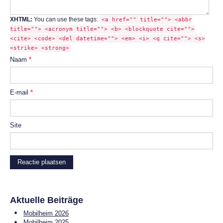
XHTML:
You can use these tags:
<a href="" title=""> <abbr
title=""> <acronym title=""> <b> <blockquote cite="">
<cite> <code> <del datetime=""> <em> <i> <q cite=""> <s>
<strike> <strong>
Naam
*
E-mail
*
Site
Aktuelle Beiträge
Mobilheim 2026
Mobilheim 2025