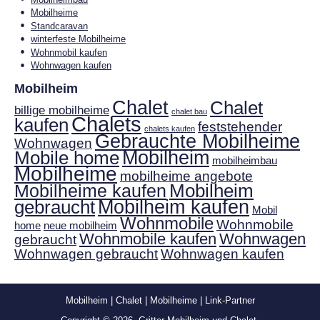
Mobilheime
Standcaravan
winterfeste Mobilheime
Wohnmobil kaufen
Wohnwagen kaufen
Mobilheim
Chalet
Chalet
billige mobilheime
chalet bau
Chalets
kaufen
feststehender
chalets kaufen
Gebrauchte Mobilheime
Wohnwagen
Mobilheim
Mobile home
mobilheimbau
Mobilheime
mobilheime angebote
Mobilheim
Mobilheime kaufen
gebraucht
Mobilheim kaufen
Mobil
Wohnmobile
Wohnmobile
home
neue mobilheim
Wohnmobile kaufen
Wohnwagen
gebraucht
Wohnwagen gebraucht
Wohnwagen kaufen
Mobilheim
|
Chalet
|
Mobilheime
|
Link-Partner