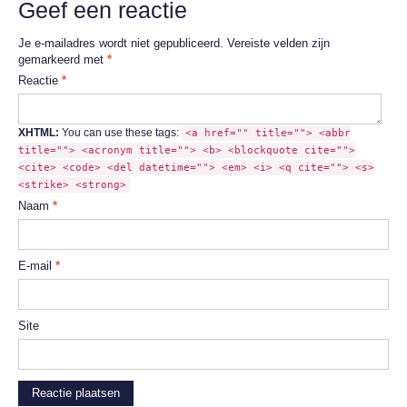
Geef een reactie
Je e-mailadres wordt niet gepubliceerd.
Vereiste velden zijn
gemarkeerd met
*
Reactie
*
XHTML:
You can use these tags:
<a href="" title=""> <abbr
title=""> <acronym title=""> <b> <blockquote cite="">
<cite> <code> <del datetime=""> <em> <i> <q cite=""> <s>
<strike> <strong>
Naam
*
E-mail
*
Site