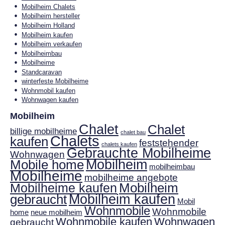
Mobilheim Chalets
Mobilheim hersteller
Mobilheim Holland
Mobilheim kaufen
Mobilheim verkaufen
Mobilheimbau
Mobilheime
Standcaravan
winterfeste Mobilheime
Wohnmobil kaufen
Wohnwagen kaufen
Mobilheim
Chalet
Chalet
billige mobilheime
chalet bau
Chalets
kaufen
feststehender
chalets kaufen
Gebrauchte Mobilheime
Wohnwagen
Mobilheim
Mobile home
mobilheimbau
Mobilheime
mobilheime angebote
Mobilheim
Mobilheime kaufen
gebraucht
Mobilheim kaufen
Mobil
Wohnmobile
Wohnmobile
home
neue mobilheim
Wohnmobile kaufen
Wohnwagen
gebraucht